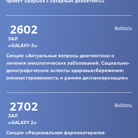
проект «Борьба с сахарным диабетом»»
26
02
Выбрать
ЗАЛ
«GALAXY-3»
Секция «Актуальные вопросы диагностики и
лечения онкологических заболеваний. Социально-
демографические аспекты здоровьесбережения:
онконастороженность и ранняя диспансеризация»
27
02
Выбрать
ЗАЛ
«GALAXY 2»
Секция «Рациональная фармакотерапия