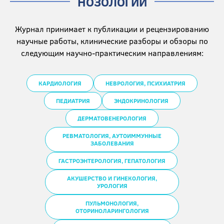
НОЗОЛОГИИ
экземпляров, распространяемых на
более чем 200 профильных
медицинских мероприятиях ежегодно
Журнал принимает к публикации и рецензированию
научные работы, клинические разборы и обзоры по
следующим научно-практическим направлениям:
КАРДИОЛОГИЯ
НЕВРОЛОГИЯ, ПСИХИАТРИЯ
ПЕДИАТРИЯ
ЭНДОКРИНОЛОГИЯ
ДЕРМАТОВЕНЕРОЛОГИЯ
РЕВМАТОЛОГИЯ, АУТОИММУННЫЕ
ЗАБОЛЕВАНИЯ
ГАСТРОЭНТЕРОЛОГИЯ, ГЕПАТОЛОГИЯ
АКУШЕРСТВО И ГИНЕКОЛОГИЯ,
УРОЛОГИЯ
ПУЛЬМОНОЛОГИЯ,
ОТОРИНОЛАРИНГОЛОГИЯ