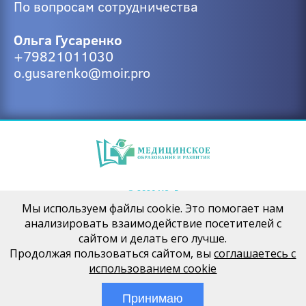
По вопросам сотрудничества
Ольга Гусаренко
+79821011030
o.gusarenko@moir.pro
© 2026 МОиР
Мы используем файлы cookie. Это помогает нам
анализировать взаимодействие посетителей с
сайтом и делать его лучше.
Продолжая пользоваться сайтом, вы
соглашаетесь с
ПОДПИСЫВАЙТЕСЬ НА КАНАЛ
«ГЛАВВРАЧ – ОНЛАЙН»
использованием cookie
Политика конфиденциальности
Политика обработки персональных данных
Принимаю